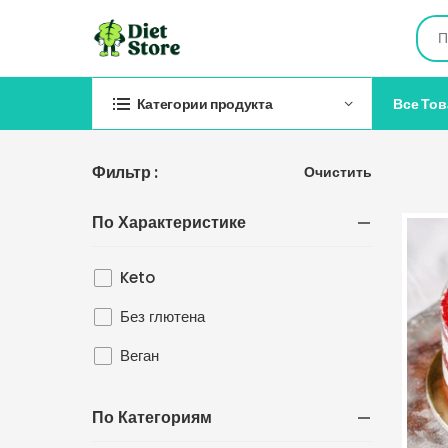
Все То
Категории продукта
Фильтр :
Очистить
По Характеристике
Keto
Без глютена
Веган
По Категориям