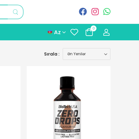
0
Az
Sırala :