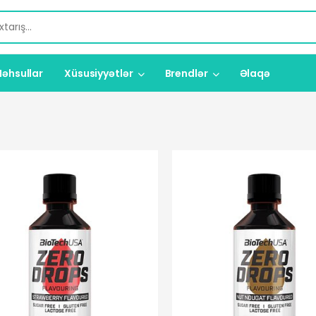
əhsullar
Xüsusiyyətlər
Brendlər
Əlaqə