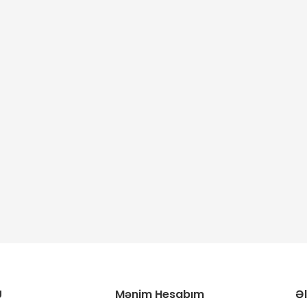
U
Mənim Hesabım
Ə