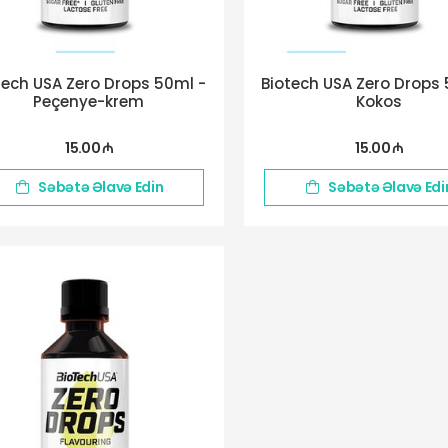
tech USA Zero Drops 50ml -
Biotech USA Zero Drops 
Peçenye-krem
Kokos
15.00 ₼
15.00 ₼
Səbətə Əlavə Edin
Səbətə Əlavə Edi