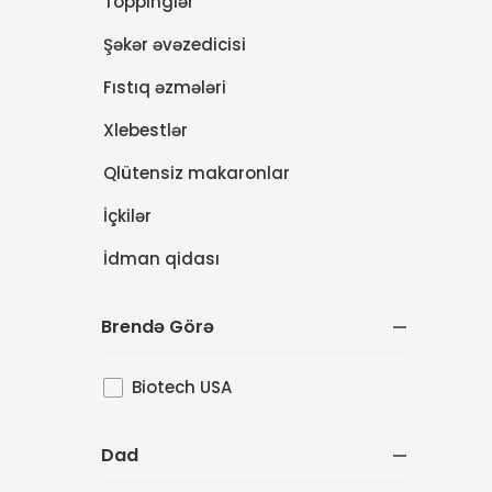
Toppinglər
Şəkər əvəzedicisi
Fıstıq əzmələri
Xlebestlər
Qlütensiz makaronlar
İçkilər
İdman qidası
Brendə Görə
Biotech USA
Dad