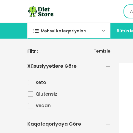
Bütün M
Məhsul kateqoriyaları
Filtr :
Təmizlə
Xüsusiyyətlərə Görə
Keto
Qlutensiz
Veqan
Kaqateqoriyaya Görə