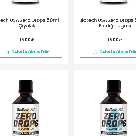
tech USA Zero Drops 50ml -
Biotech USA Zero Drops 
Çiyələk
Fındığ nugası
15.00 ₼
15.00 ₼
Səbətə Əlavə Edin
Səbətə Əlavə Edi