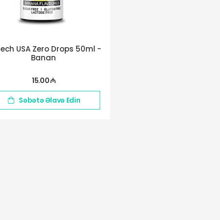
tech USA Zero Drops 50ml -
Banan
15.00 ₼
Səbətə Əlavə Edin