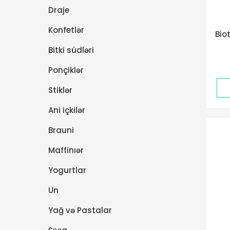
Draje
Konfetlər
Bio
Bitki südləri
Ponçiklər
Stiklər
Ani içkilər
Brauni
Maffinıər
Yogurtlar
Un
Yağ və Pastalar