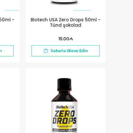
50ml -
Biotech USA Zero Drops 50ml -
Tünd şokolad
15.00 ₼
n
Səbətə Əlavə Edin