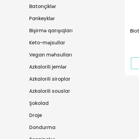
Batonçiklər
Pankeyklər
Bişirmə qarışıqları
Bio
Keto-məjsullar
Vegan məhsulları
Azkalorili jemlər
Azkalorili siroplar
Azkalorili souslar
Şokolad
Draje
Dondurma