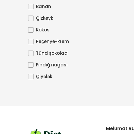
Banan
Çizkeyk
Kokos
Peçenye-krem
Tünd şokolad
Fındığ nugası
Çiyələk
Melumat R