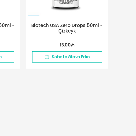
50ml -
Biotech USA Zero Drops 50ml -
Çizkeyk
15.00 ₼
n
Səbətə Əlavə Edin