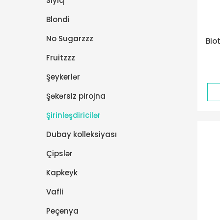
Sıyıq
Blondi
No Sugarzzz
Bio
Fruitzzz
Şeykerlər
Şəkərsiz pirojna
Şirinləşdiricilər
Dubay kolleksiyası
Çipslər
Kapkeyk
Vafli
Peçenya