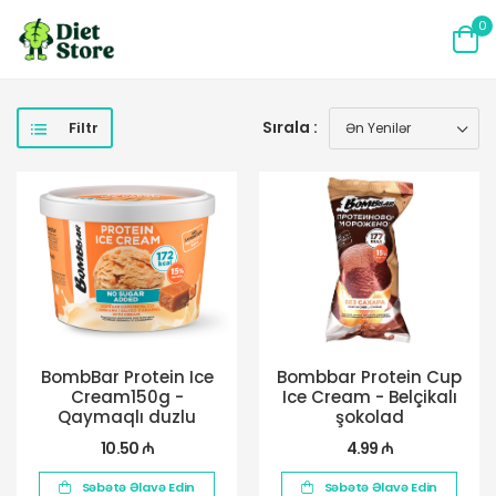
0
Sırala :
Filtr
BombBar Protein Ice
Bombbar Protein Cup
Cream150g -
Ice Cream - Belçikalı
Qaymaqlı duzlu
şokolad
karamel
10.50 ₼
4.99 ₼
Səbətə Əlavə Edin
Səbətə Əlavə Edin