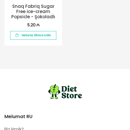
Snaq Fabriq Sugar
Free ice-cream
Popsicle - Şokoladlı
Brauni
5.20 ₼
Səbətə Əlavə Edin
Melumat RU
Biz kimik?