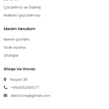
Çatdırılma və Ödəniş
Malların qaytarılması
Mənim Hesabım
Mənim profilim
İstək siyahısı
Sifarişlər
Əlaqə Və Ünvan
Xaqani 36
+994552301577
dietstore@gmail.com