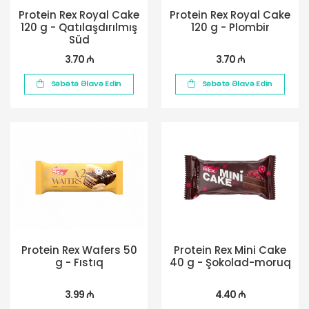
Protein Rex Royal Cake
Protein Rex Royal Cake
120 g - Qatılaşdırılmış
120 g - Plombir
Süd
3.70 ₼
3.70 ₼
Səbətə Əlavə Edin
Səbətə Əlavə Edin
Protein Rex Wafers 50
Protein Rex Mini Cake
g - Fıstıq
40 g - Şokolad-moruq
3.99 ₼
4.40 ₼