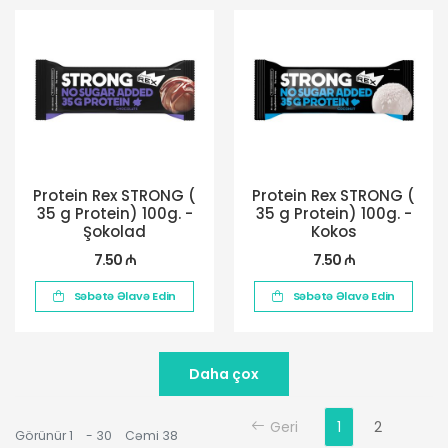
Protein Rex STRONG (
Protein Rex STRONG (
35 g Protein) 100g. -
35 g Protein) 100g. -
Şokolad
Kokos
7.50 ₼
7.50 ₼
Səbətə Əlavə Edin
Səbətə Əlavə Edin
Daha çox
Geri
1
2
Görünür
1
-
30
Cəmi
38