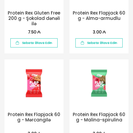
Protein Rex Gluten Free
Protein Rex Flapjack 60
200 g - Şokolad dənəli
g - Alma-armudlu
ilə
7.50 ₼
3.00 ₼
Səbətə Əlavə Edin
Səbətə Əlavə Edin
Protein Rex Flapjack 60
Protein Rex Flapjack 60
g - Mərcangilə
g - Malina-spirulina