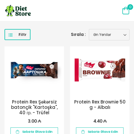
0
Sırala :
Filtr
Protein Rex Şəkərsiz
Protein Rex Brownie 50
batonçik "Kartoşka",
g - Albalı
40 гр. - Trüfel
3.00 ₼
4.40 ₼
Səbətə Əlavə Edin
Səbətə Əlavə Edin