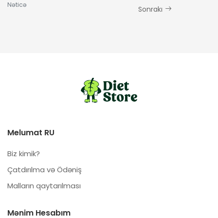
Nəticə
Sonrakı
Melumat RU
Biz kimik?
Çatdırılma və Ödəniş
Malların qaytarılması
Mənim Hesabım