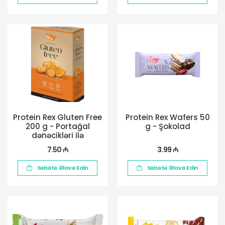
Protein Rex Gluten Free
Protein Rex Wafers 50
200 g - Portağal
g - Şokolad
dənəcikləri ilə
7.50 ₼
3.99 ₼
Səbətə Əlavə Edin
Səbətə Əlavə Edin