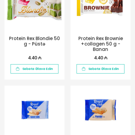
Protein Rex Blondie 50
Protein Rex Brownie
g - Püstə
+collagen 50 g -
Banan
4.40 ₼
4.40 ₼
Səbətə Əlavə Edin
Səbətə Əlavə Edin