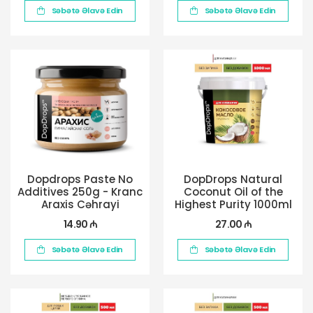
Səbətə Əlavə Edin
Səbətə Əlavə Edin
Dopdrops Paste No
DopDrops Natural
Additives 250g - Kranc
Coconut Oil of the
Araxis Cəhrayi
Highest Purity 1000ml
Himalay duzu ilə
14.90 ₼
27.00 ₼
Səbətə Əlavə Edin
Səbətə Əlavə Edin