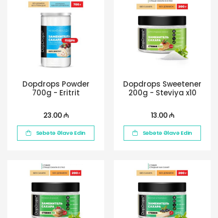
Dopdrops Powder
Dopdrops Sweetener
700g - Eritrit
200g - Steviya x10
23.00 ₼
13.00 ₼
Səbətə Əlavə Edin
Səbətə Əlavə Edin