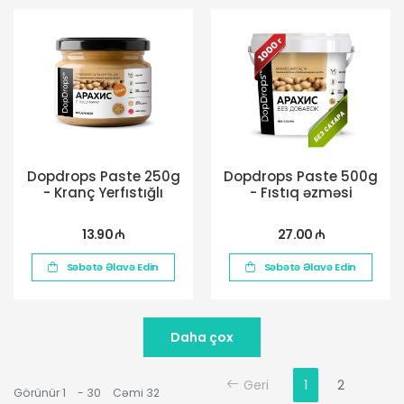
Dopdrops Paste 250g
Dopdrops Paste 500g
- Kranç Yerfıstığlı
- Fıstıq əzməsi
13.90 ₼
27.00 ₼
Səbətə Əlavə Edin
Səbətə Əlavə Edin
Daha çox
Geri
1
2
Görünür
1
-
30
Cəmi
32