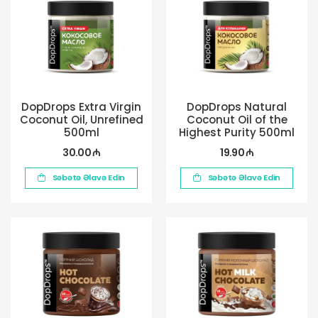
DopDrops Extra Virgin
DopDrops Natural
Coconut Oil, Unrefined
Coconut Oil of the
500ml
Highest Purity 500ml
30.00 ₼
19.90 ₼
Səbətə Əlavə Edin
Səbətə Əlavə Edin