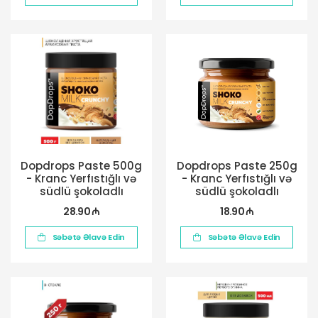
Dopdrops Paste 500g
Dopdrops Paste 250g
- Kranc Yerfıstığlı və
- Kranc Yerfıstığlı və
südlü şokoladlı
südlü şokoladlı
28.90 ₼
18.90 ₼
Səbətə Əlavə Edin
Səbətə Əlavə Edin