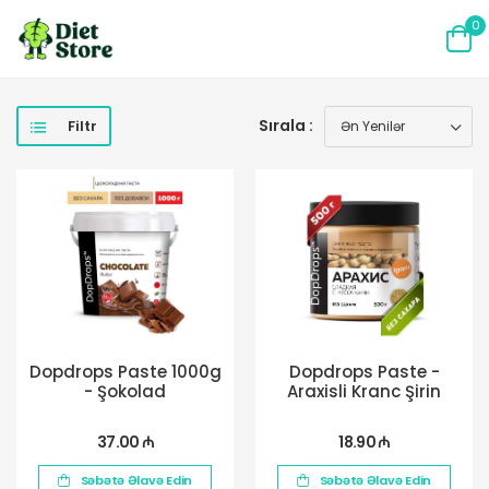
0
Sırala :
Filtr
Dopdrops Paste 1000g
Dopdrops Paste -
- Şokolad
Araxisli Kranc Şirin
37.00 ₼
18.90 ₼
Səbətə Əlavə Edin
Səbətə Əlavə Edin