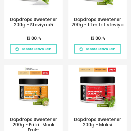
Dopdrops Sweetener
Dopdrops Sweetener
200g - Steviya x5
200g - 1:1 eritrit steviya
13.00 ₼
13.00 ₼
Səbətə Əlavə Edin
Səbətə Əlavə Edin
Dopdrops Sweetener
Dopdrops Sweetener
200g - Eritrit Monk
200g - Maksi
Frukt