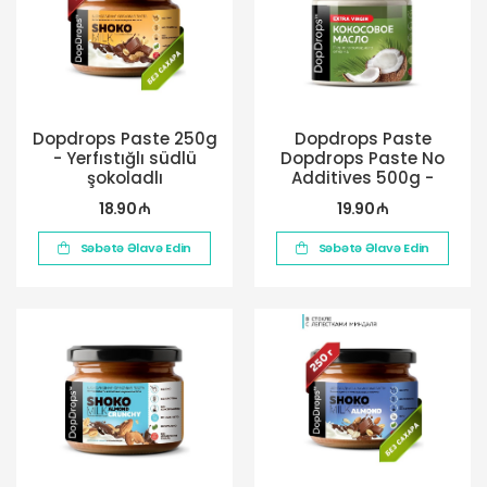
Dopdrops Paste 250g
Dopdrops Paste
- Yerfıstığlı südlü
Dopdrops Paste No
şokoladlı
Additives 500g -
Kokos
18.90 ₼
19.90 ₼
Səbətə Əlavə Edin
Səbətə Əlavə Edin