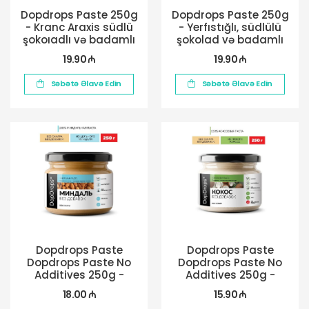
Dopdrops Paste 250g
Dopdrops Paste 250g
- Kranc Araxis südlü
- Yerfıstığlı, südlülü
şokoıadlı və badamlı
şokolad və badamlı
19.90 ₼
19.90 ₼
Səbətə Əlavə Edin
Səbətə Əlavə Edin
Dopdrops Paste
Dopdrops Paste
Dopdrops Paste No
Dopdrops Paste No
Additives 250g -
Additives 250g -
Badamlı
Kokos
18.00 ₼
15.90 ₼