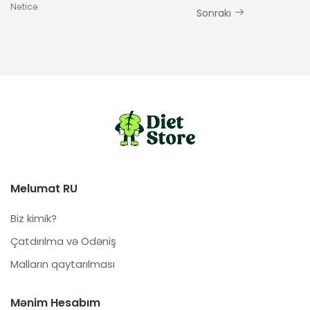
Nəticə
Sonrakı
Melumat RU
Biz kimik?
Çatdırılma və Ödəniş
Malların qaytarılması
Mənim Hesabım