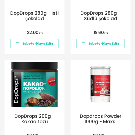
DopDrops 280g - İsti
DopDrops 280g -
şokolad
Südlü şokolad
22.00 ₼
19.60 ₼
Səbətə Əlavə Edin
Səbətə Əlavə Edin
DopDrops 200g -
Dopdrops Powder
Kakao tozu
1000g - Maksi