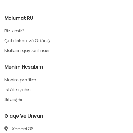
Melumat RU
Biz kimik?
Çatdırılma və Ödəniş
Malların qaytarılması
Mənim Hesabım
Mənim profilim
İstək siyahısı
Sifarişlər
Əlaqə Və Ünvan
Xaqani 36