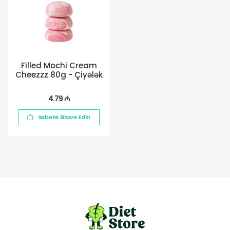
Filled Mochi Cream
Cheezzz 80g - Çiyələk
4.79 ₼
Səbətə Əlavə Edin